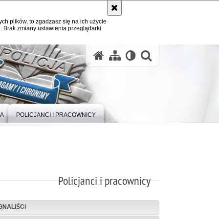
ych plików, to zgadzasz się na ich użycie
. Brak zmiany ustawienia przeglądarki
otwórz wysz
IA
POLICJANCI I PRACOWNICY
Policjanci i pracownicy
GNALIŚCI