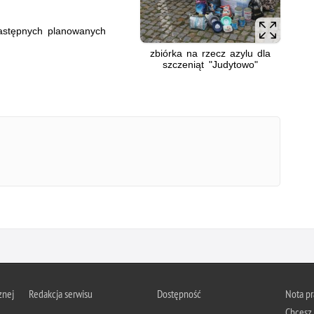
astępnych planowanych
zbiórka na rzecz azylu dla
szczeniąt "Judytowo"
znej
Redakcja serwisu
Dostępność
Nota p
Chcesz 