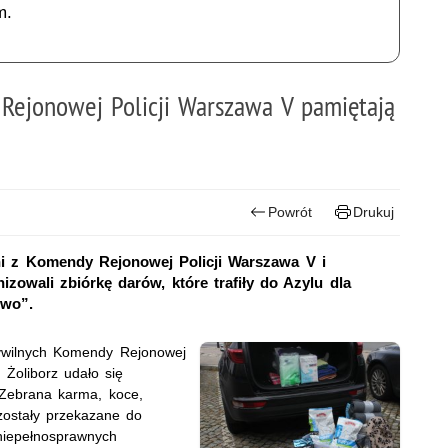
m.
 Rejonowej Policji Warszawa V pamiętają
Powrót
Drukuj
ni z Komendy Rejonowej Policji Warszawa V i
izowali zbiórkę darów, które trafiły do Azylu dla
owo”.
 cywilnych Komendy Rejonowej
 Żoliborz udało się
. Zebrana karma, koce,
 zostały przekazane do
niepełnosprawnych