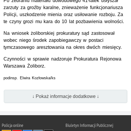
Po zebraniu materiału dowodowego 41-latek usłyszał
zarzuty za groźby karalne, znieważenie funkcjonariusza
Policji, uszkodzenie mienia oraz usiłowanie rozboju. Za
te czyny grozi mu kara do 10 lat pozbawienia wolności.
Na wniosek żoliborskiej prokuratury sąd zastosował
wobec niego środek zapobiegawczy w postaci
tymczasowego aresztowania na okres dwóch miesięcy.
Czynności w sprawie nadzoruje Prokuratura Rejonowa
Warszawa Żoliborz.
podinsp. Elwira Kozłowska/ks
↓ Pokaż informacje dodatkowe ↓
Policja online
Biuletyn Informacji Publicznej