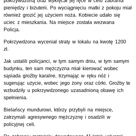
pokrzywdzoną oraz wykręcał jej ręce w celu zabrania
pieniędzy i biżuterii. Po wyciągnięciu matki z pokoju miał
również grozić jej użyciem noża. Kobiecie udało się
uciec z mieszkania. Na miejsce została wezwana
Policja.
Pokrzywdzona wyceniał straty w lokalu na kwotę 1200
zł.
Jak ustalili policjanci, w tym samym dniu, w tym samym
budynku, ten sam mężczyzna miał kierować wobec
sąsiada groźby karalne, trzymając w ręku nóż i
sugerując użycie, wobec jego żony oraz córki. Groźby te
wzbudziły u pokrzywdzonego uzasadnioną obawę ich
spełnienia.
Bielańscy mundurowi, którzy przybyli na miejsce,
zatrzymali agresywnego mężczyznę i osadzili w
policyjnej celi.