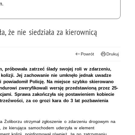
m.
a, że nie siedziała za kierownicą
Powrót
Drukuj
, próbowała zatrzeć ślady swojej roli w zdarzeniu,
 kolizji. Jej zachowanie nie umknęło jednak uwadze
i i powiadomił Policję. Na miejsce szybko skierowano
undurowi zweryfikowali wersję przedstawioną przez 25-
macjami. Sprawa zakończyła się postawieniem kobiecie
trzeźwości, za co grozi kara do 3 lat pozbawienia
na Żoliborzu otrzymał zgłoszenie o zdarzeniu drogowym na
ło, że kierująca samochodem uderzyła w element
oment kolizji, poinformował również, że po zatrzymaniu