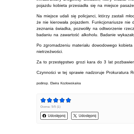
pojazdu kobieta przesiadła się na miejsce pasaże
Na miejsce udali się policjanci, którzy zastali mł
że nie kierowała pojazdem. Funkcjonariusze nie d
zeznania świadka, pozwoliły na odtworzenie rzec
badaniu na zawartość alkoholu. Badanie wykazało
Po zgromadzeniu materiału dowodowego kobieta 
nietrzeźwości.
Za to przestępstwo grozi kara do 3 lat pozbawien
Czynności w tej sprawie nadzoruje Prokuratura 
podinsp. Elwira Kozłowska/ea
Ocena: 5/5 (1)
Udostępnij
Udostępnij