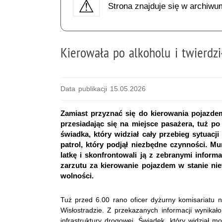
Strona znajduje się w archiwu
Kierowała po alkoholu i twierdził
Data publikacji 15.05.2026
Zamiast przyznać się do kierowania pojazdem
przesiadając się na miejsce pasażera, tuż po
świadka, który widział cały przebieg sytuacj
patrol, który podjął niezbędne czynności. M
latkę i skonfrontowali ją z zebranymi infor
zarzutu za kierowanie pojazdem w stanie nie
wolności.
Tuż przed 6.00 rano oficer dyżurny komisariatu 
Wisłostradzie. Z przekazanych informacji wynika
infrastruktury drogowej. Świadek, który widział m