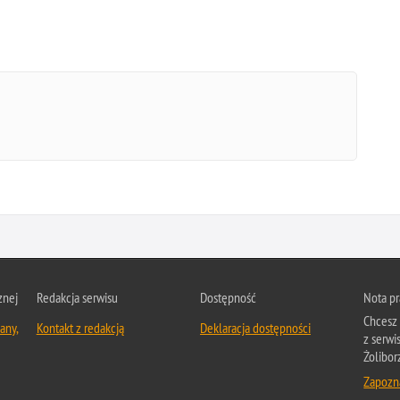
znej
Redakcja serwisu
Dostępność
Nota p
Chcesz 
any,
Kontakt z redakcją
Deklaracja dostępności
z serwi
Żolibor
Zapozna