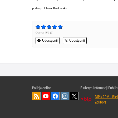
podinsp. Elwira Kozłowska
Ocena: 5/5 (2)
Udostępnij
Udostępnij
Policja online
Biuletyn Informacji Public
BIP KRP V – Biel
Żoliborz