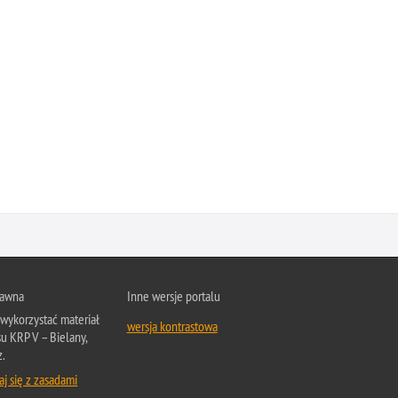
rawna
Inne wersje portalu
wykorzystać materiał
wersja kontrastowa
su KRP V – Bielany,
z.
j się z zasadami