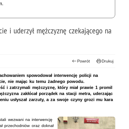
m.
cie i uderzył mężczyznę czekającego na
Powrót
Drukuj
chowaniem spowodował interwencję policji na
ecie, nie mając ku temu żadnego powodu.
ść i zatrzymali mężczyznę, który miał prawie 1 promil
żczyzna zakłócał porządek na stacji metra, uderzając
eniu usłyszał zarzuty, a za swoje czyny grozi mu kara
tali wezwani na interwencję
ał przechodniów oraz doknał