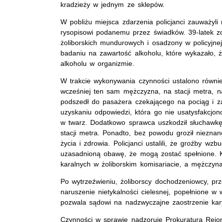
kradzieży w jednym ze sklepów.
W pobliżu miejsca zdarzenia policjanci zauważyl
rysopisowi podanemu przez świadków. 39-latek z
żoliborskich mundurowych i osadzony w policyjne
badaniu na zawartość alkoholu, które wykazało, ż
alkoholu w organizmie.
W trakcie wykonywania czynności ustalono również
wcześniej ten sam mężczyzna, na stacji metra, n
podszedł do pasażera czekającego na pociąg i z
uzyskaniu odpowiedzi, która go nie usatysfakcjo
w twarz. Dodatkowo sprawca uszkodził słuchawkę 
stacji metra. Ponadto, bez powodu groził niezna
życia i zdrowia. Policjanci ustalili, że groźby wz
uzasadnioną obawę, że mogą zostać spełnione. K
karalnych w żoliborskim komisariacie, a mężczyna 
Po wytrzeźwieniu, żoliborscy dochodzeniowcy, prz
naruszenie nietykalności cielesnej, popełnione 
pozwala sądowi na nadzwyczajne zaostrzenie kary
Czynności w sprawie nadzoruje Prokuratura Rejo