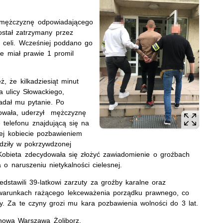
i mężczyznę odpowiadającego
ostał zatrzymany przez
j celi. Wcześniej poddano go
e miał prawie 1 promil
, że kilkadziesiąt minut
a ulicy Słowackiego,
adał mu pytanie. Po
nowała, uderzył mężczyznę
telefonu znajdującą się na
nej kobiecie pozbawieniem
budziły w pokrzywdzonej
obieta zdecydowała się złożyć zawiadomienie o groźbach
o naruszeniu nietykalności cielesnej.
edstawili 39-latkowi zarzuty za groźby karalne oraz
w warunkach rażącego lekceważenia porządku prawnego, co
. Za te czyny grozi mu kara pozbawienia wolności do 3 lat.
nowa Warszawa Żoliborz.