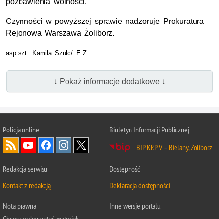
pozbawienia wolności.
Czynności w powyższej sprawie nadzoruje Prokuratura
Rejonowa Warszawa Żoliborz.
asp.szt. Kamila Szulc/ E.Z.
↓ Pokaż informacje dodatkowe ↓
Policja online
Biuletyn Informacji Publicznej
BIP KRP V – Bielany, Żoliborz
Redakcja serwisu
Dostępność
Kontakt z redakcją
Deklaracja dostępności
Nota prawna
Inne wersje portalu
Chcesz wykorzystać materiał