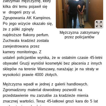
zatrzymali mężczyznę, który
kilka dni temu pojawił się
w
drogerii przy ul.
Zgrupowania AK Kampinos.
Po jego wizycie okazało się,
że z półki zginęły
Mężczyzna zatrzymany
najdroższe flakony perfum.
przez policjantów
Zuchwała kradzież została
zarejestrowana przez
kamery monitoringu. Z
ustaleń policjantów wynika, że
w
ostatnim czasie 45-letni
obywatel Gruzji wyniósł kosmetyki bez płacenia z innych
sklepów na terenie Warszawy, narażając je na straty w
wysokości prawie 4000 złotych.
Mężczyzna wpadł w jednej z galerii handlowych.
Zgromadzony materiał dowodowy pozwolił na
przedstawienie mu zarzutów za kradzieże mienia
znacznej wartości. Teraz 45-latkowi grozi kara do 5 lat