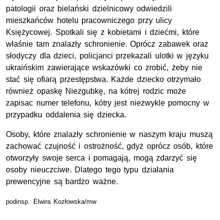
patologii oraz bielański dzielnicowy odwiedzili
mieszkańców hotelu pracowniczego przy ulicy
Księżycowej. Spotkali się z kobietami i dziećmi, które
właśnie tam znalazły schronienie. Oprócz zabawek oraz
słodyczy dla dzieci, policjanci przekazali ulotki w języku
ukraińskim zawierające wskazówki co zrobić, żeby nie
stać się ofiarą przestępstwa. Każde dziecko otrzymało
również opaskę Niezgubkę, na kótrej rodzic może
zapisac numer telefonu, kótry jest niezwykle pomocny w
przypadku oddalenia się dziecka.
Osoby, które znalazły schronienie w naszym kraju muszą
zachować czujność i ostrożność, gdyż oprócz osób, które
otworzyły swoje serca i pomagają, mogą zdarzyć się
osoby nieuczciwe. Dlatego tego typu działania
prewencyjne są bardzo ważne.
podinsp. Elwira Kozłowska/mw