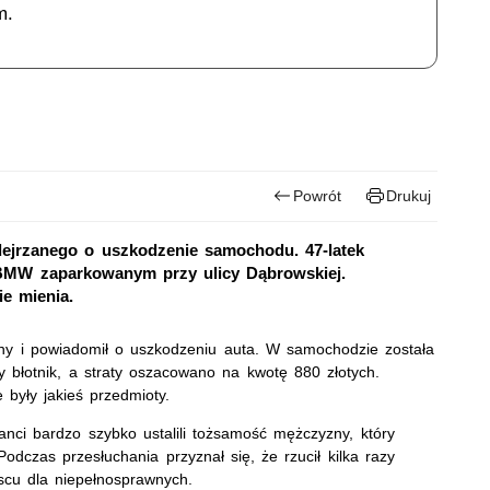
m.
Powrót
Drukuj
dejrzanego o uszkodzenie samochodu. 47-latek
 BMW zaparkowanym przy ulicy Dąbrowskiej.
ie mienia.
ny i powiadomił o uszkodzeniu auta. W samochodzie została
y błotnik, a straty oszacowano na kwotę 880 złotych.
były jakieś przedmioty.
cjanci bardzo szybko ustalili tożsamość mężczyzny, który
odczas przesłuchania przyznał się, że rzucił kilka razy
cu dla niepełnosprawnych.