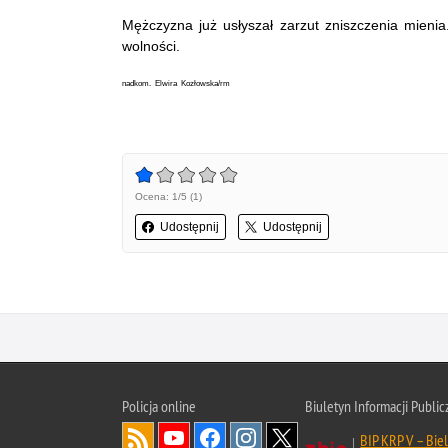
Mężczyzna już usłyszał zarzut zniszczenia mienia
wolności.
nadkom. Elwira Kozłowska/rm
Ocena: 1/5 (1)
Udostępnij
Udostępnij
Policja online
Biuletyn Informacji Public
BIP KRP V – Biel