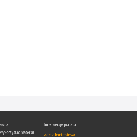
rawna
Inne wersje portalu
wykorzystać materiał
wersja kontrastowa