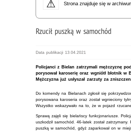
Strona znajduje się w archiwu
Rzucił puszką w samochód
Data publikacji 13.04.2021
Policjanci z Bielan zatrzymali mężczyznę po
porysował karoserię oraz wgniótł błotnik w
Mężczyzna już usłyszał zarzuty za zniszczen
Do komendy na Bielanach zgłosił się pokrzywdzo
porysowana karoseria oraz został wgnieciony tyln
Wszystko wskazywało na to, że w pojazd rzucane 
Sprawą zajęli się bielańscy funkcjonariusze. Poli
uszkodził samochód. 46-latek został zatrzymany. P
puszką w samochód, gdyż zaparkował on w miejs