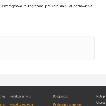
. Przestępstwo to zagrożone jest karą do 5 lat pozbawienia
znej
Redakcja serwisu
Dostępność
Nota p
Chcesz 
any,
Kontakt z redakcją
Deklaracja dostępności