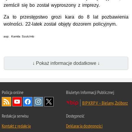
zemścił się bo został wyproszony z imprezy.
Za to przestępstwo grozi kara do 8 lat pozbawienia
wolności. 22-latek został objęty dozorem policyjnym.
asp. Kamila Szulc/mb
↓ Pokaż informacje dodatkowe ↓
Policja online
Biuletyn Informacji Publicznej
BIP KRP V – Bielany, Żoliborz
Redakcja serwisu
Dostępność
Kontakt z redakcją
Deklaracja dostępności