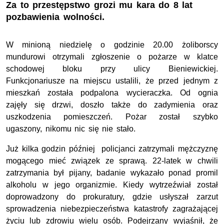
Za to przestępstwo grozi mu kara do 8 lat
pozbawienia wolności.
W minioną niedzielę o godzinie 20.00 żoliborscy
mundurowi otrzymali zgłoszenie o pożarze w klatce
schodowej bloku przy ulicy Bieniewickiej.
Funkcjonariusze na miejscu ustalili, że przed jednym z
mieszkań została podpalona wycieraczka. Od ognia
zajęły się drzwi, doszło także do zadymienia oraz
uszkodzenia pomieszczeń. Pożar został szybko
ugaszony, nikomu nic się nie stało.
Już kilka godzin później policjanci zatrzymali mężczyznę
mogącego mieć związek ze sprawą. 22-latek w chwili
zatrzymania był pijany, badanie wykazało ponad promil
alkoholu w jego organizmie. Kiedy wytrzeźwiał został
doprowadzony do prokuratury, gdzie usłyszał zarzut
sprowadzenia niebezpieczeństwa katastrofy zagrażającej
życiu lub zdrowiu wielu osób. Podejrzany wyjaśnił, że